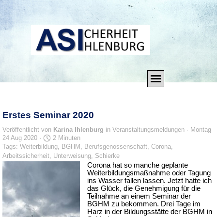
Direkt zum Seiteninhalt
Menü überspringen
Erstes Seminar 2020
Veröffentlicht von
Karina Ihlenburg
in
Veranstaltungsmeldungen
· Montag
24 Aug 2020 ·
2 Minuten
Tags:
Weiterbildung
,
BGHM
,
Berufsgenossenschaft
,
Corona
,
Arbeitssicherheit
,
Unterweisung
,
Schierke
Corona hat so manche geplante
Weiterbildungsmaßnahme oder Tagung
ins Wasser fallen lassen. Jetzt hatte ich
das Glück, die Genehmigung für die
Teilnahme an einem Seminar der
BGHM zu bekommen. Drei Tage im
Harz in der Bildungsstätte der BGHM in