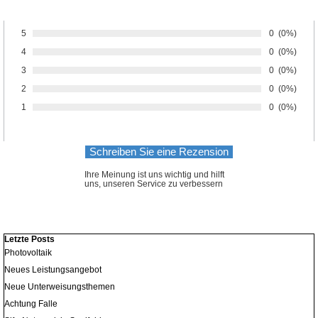
5
Anzahl von 
0
Prozentsa
(0%)
Bewertung:
4
Anzahl von 
0
Prozentsa
(0%)
Bewertung:
3
Anzahl von 
0
Prozentsa
(0%)
Bewertung:
2
Anzahl von 
0
Prozentsa
(0%)
Bewertung:
1
Anzahl von 
0
Prozentsa
(0%)
Bewertung:
Ihre Meinung ist uns wichtig und hilft
uns, unseren Service zu verbessern
Block überspringen Letzte Posts
Letzte Posts
Photovoltaik
Neues Leistungsangebot
Neue Unterweisungsthemen
Achtung Falle