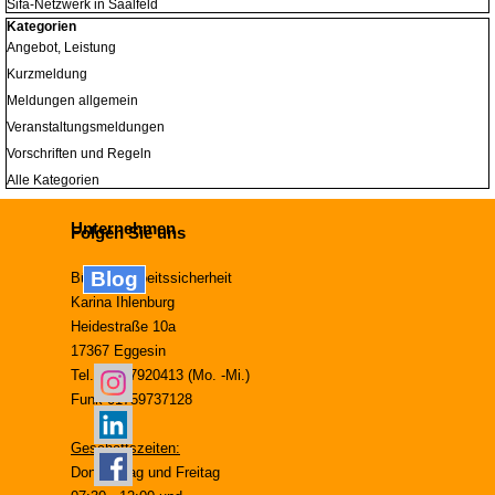
Sifa-Netzwerk in Saalfeld
Block überspringen Kategorien
Kategorien
Angebot, Leistung
Kurzmeldung
Meldungen allgemein
Veranstaltungsmeldungen
Vorschriften und Regeln
Alle Kategorien
Unternehmen
Folgen Sie uns
Blog
Büro für Arbeitssicherheit
Karina Ihlenburg
Heidestraße 10a
17367 Eggesin
Tel. 03977920413 (Mo. -Mi.)
Funk 01759737128
Geschäftszeiten:
Donnerstag und Freitag