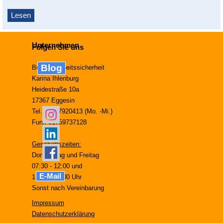
Lesen
Unternehmen
Folgen Sie uns
Blog
Büro für Arbeitssicherheit
Karina Ihlenburg
Heidestraße 10a
17367 Eggesin
Tel. 03977920413 (Mo. -Mi.)
Funk 01759737128
Geschäftszeiten:
Donnerstag und Freitag
07:30 - 12:00 und
E-Mail
13:00 - 17:00 Uhr
Sonst nach Vereinbarung
Impressum
Datenschutzerklärung